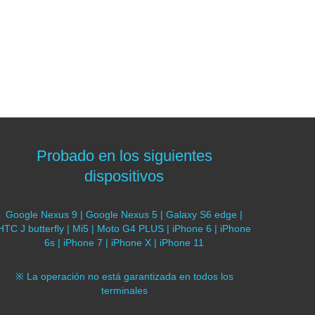
Probado en los siguientes
dispositivos
Google Nexus 9 | Google Nexus 5 | Galaxy S6 edge |
HTC J butterfly | Mi5 | Moto G4 PLUS | iPhone 6 | iPhone
6s | iPhone 7 | iPhone X | iPhone 11
※ La operación no está garantizada en todos los
terminales