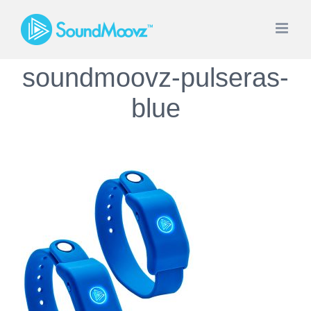
Saltar
al
contenido
soundmoovz-pulseras-
blue