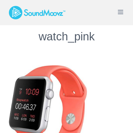
Saltar
al
contenido
watch_pink