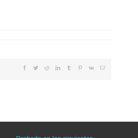
Facebook
Twitter
Reddit
LinkedIn
Tumblr
Pinterest
Vk
Correo
electrónico