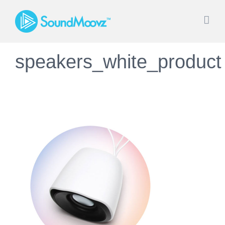
Saltar
al
contenido
speakers_white_product