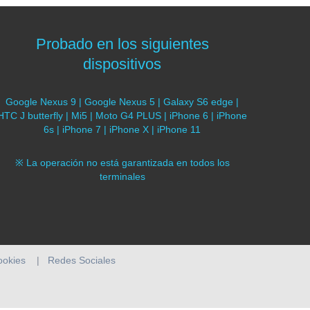
Probado en los siguientes
dispositivos
Google Nexus 9 | Google Nexus 5 | Galaxy S6 edge |
HTC J butterfly | Mi5 | Moto G4 PLUS | iPhone 6 | iPhone
6s | iPhone 7 | iPhone X | iPhone 11
※ La operación no está garantizada en todos los
terminales
cookies
|
Redes Sociales