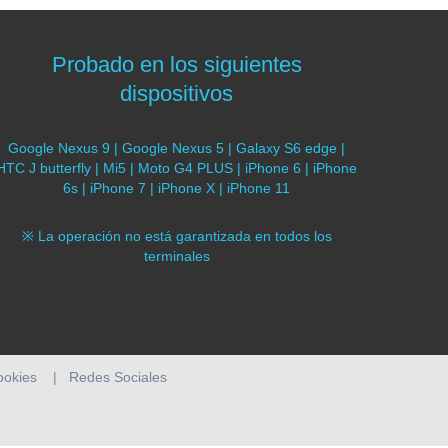
Probado en los siguientes
dispositivos
Google Nexus 9 | Google Nexus 5 | Galaxy S6 edge |
HTC J butterfly | Mi5 | Moto G4 PLUS | iPhone 6 | iPhone
6s | iPhone 7 | iPhone X | iPhone 11
※ La operación no está garantizada en todos los
terminales
cookies
|
Redes Sociales