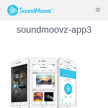
Saltar
al
contenido
soundmoovz-app3